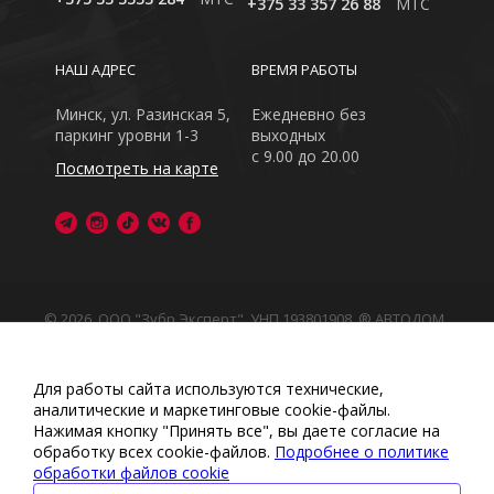
+375 33 357 26 88
MTC
НАШ АДРЕС
ВРЕМЯ РАБОТЫ
Минск, ул. Разинская 5,
Ежедневно без
паркинг уровни 1-3
выходных
с 9.00 до 20.00
Посмотреть на карте
© 2026, ООО "Зубр Эксперт", УНП 193801908. ® АВТОДОМ
- зарегистрированная торговая марка в Республике
Беларусь
Обращаем Ваше внимание на то, что данный интернет-
Для работы сайта используются технические,
сайт носит исключительно информационный характер
аналитические и маркетинговые сооkіе-файлы.
Любое использование либо копирование материалов
Нажимая кнопку "Принять все", вы даете согласие на
или подборки материалов сайта, элементов дизайна и
обработку всех cookie-файлов.
Подробнее о политике
оформления запрещено
обработки файлов cookie
Политика обработки персональных данных
•
Политикой