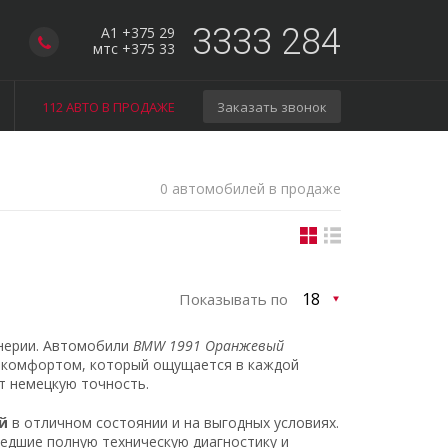
3333 284
A1 +375 29
мтс +375 33
112 АВТО В ПРОДАЖЕ
Заказать звонок
0 автомобилей в продаже
Показывать по
нерии. Автомобили
BMW 1991 Оранжевый
и комфортом, который ощущается в каждой
ит немецкую точность.
й
в отличном состоянии и на выгодных условиях.
едшие полную техническую диагностику и