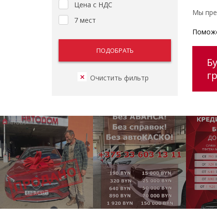
Цена с НДС
Мы пре
7 мест
Поможе
Б
г