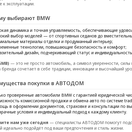
е к эксплуатации.
му выбирают BMW
окая динамика и точная управляемость, обеспечивающие удово
окий выбор моделей — от спортивных седанов до вместительны
миальные материалы отделки и продуманный интерьер;
ременные технологии, повышающие безопасность и комфорт;
азительный дизайн, подчеркивающий статус и индивидуальность
БМВ)
— это не просто автомобиль, а символ уверенности, силы 
 бренда сочетает в себе традиции, инновации и высочайший уро
мущества покупки в АВТОДОМ
ько проверенные автомобили BMW с гарантией юридической чи
можность комиссионной продажи и обмена авто по системе trade
ощь в оформлении документов, страховке и консультации по вы
зрачные условия и индивидуальный подход к каждому клиенту.
ните нам уже сегодня
— специалисты АВТОДОМ помогут подо
й идеально подойдёт под ваши предпочтения и стиль жизни.