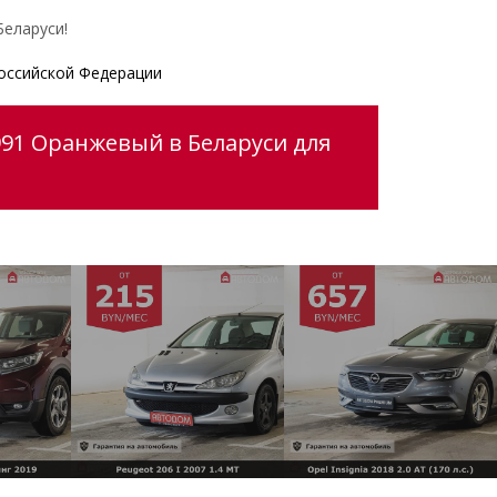
еларуси!
оссийской Федерации
991 Оранжевый в Беларуси для