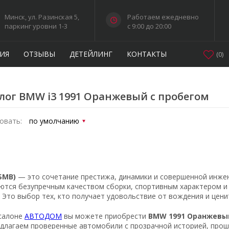
Минск, ул. Разинская 5,
Работаем ежедневно
паркинг уровни 1-3
c 9:00 до 20:00
ИЯ
ОТЗЫВЫ
ДЕТЕЙЛИНГ
КОНТАКТЫ
(
0
)
лог BMW i3 1991 Оранжевый с пробегом
овать:
БМВ)
— это сочетание престижа, динамики и совершенной инже
ются безупречным качеством сборки, спортивным характером 
. Это выбор тех, кто получает удовольствие от вождения и цен
салоне
АВТОДОМ
вы можете приобрести
BMW 1991 Оранжевы
длагаем проверенные автомобили с прозрачной историей, прош