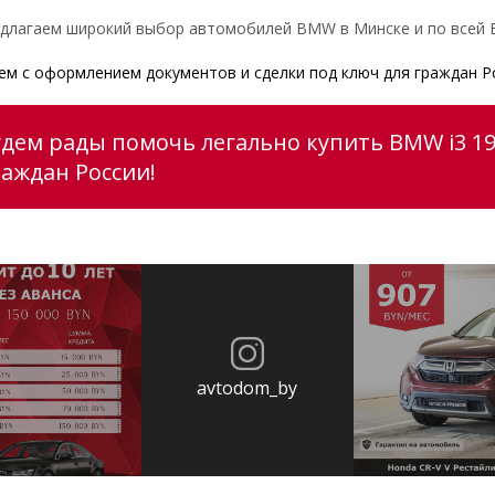
длагаем широкий выбор автомобилей BMW в Минске и по всей Б
м с оформлением документов и сделки под ключ для граждан Р
удем рады помочь легально купить BMW i3 1
раждан России!
avtodom_by