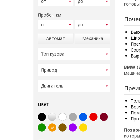
готовы
Пробег, км
Поче
Выс
Шир
Автомат
Механика
Пре
Сов
Выр
BMW (
машина
Преи
Тол
Цвет
Воз
Пом
Про
Позво
которы