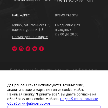
+375 33 357 26 88
MTC
НАШ АДРЕС
ВРЕМЯ РАБОТЫ
Минск, ул. Разинская 5,
Ежедневно без
паркинг уровни 1-3
выходных
с 9.00 до 20.00
Посмотреть на карте
© 2026, ООО "Зубр Эксперт", УНП 193801908. ® АВТОДОМ
- зарегистрированная торговая марка в Республике
Беларусь
Обращаем Ваше внимание на то, что данный интернет-
Для работы сайта используются технические,
сайт носит исключительно информационный характер
аналитические и маркетинговые сооkіе-файлы.
Любое использование либо копирование материалов
Нажимая кнопку "Принять все", вы даете согласие на
или подборки материалов сайта, элементов дизайна и
обработку всех cookie-файлов.
Подробнее о политике
оформления запрещено
обработки файлов cookie
Политика обработки персональных данных
•
Политикой