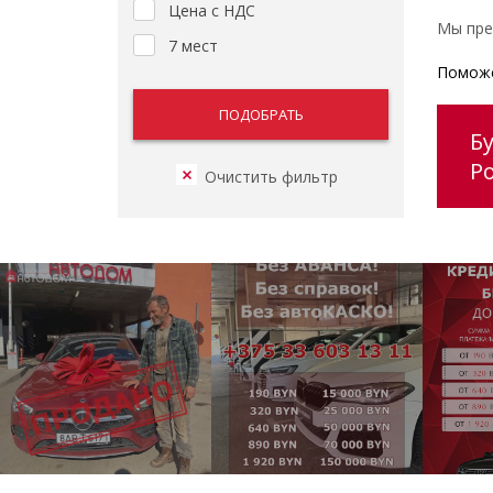
Цена с НДС
Мы пре
7 мест
Поможе
Б
Ро