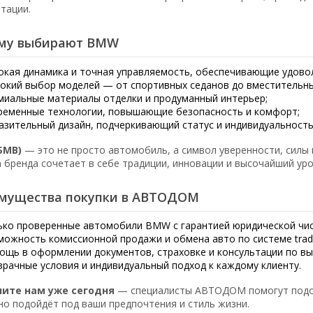
атации.
му выбирают BMW
окая динамика и точная управляемость, обеспечивающие удово
окий выбор моделей — от спортивных седанов до вместительны
миальные материалы отделки и продуманный интерьер;
ременные технологии, повышающие безопасность и комфорт;
азительный дизайн, подчеркивающий статус и индивидуальность
БМВ)
— это не просто автомобиль, а символ уверенности, силы 
 бренда сочетает в себе традиции, инновации и высочайший уро
мущества покупки в АВТОДОМ
ько проверенные автомобили BMW с гарантией юридической чи
можность комиссионной продажи и обмена авто по системе trade
ощь в оформлении документов, страховке и консультации по вы
зрачные условия и индивидуальный подход к каждому клиенту.
ните нам уже сегодня
— специалисты АВТОДОМ помогут подо
но подойдёт под ваши предпочтения и стиль жизни.