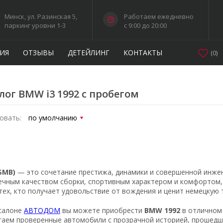
Минск, ул. Разинская 5,
Работаем ежедневно
паркинг уровни 1-3
c 9:00 до 20:00
ИЯ
ОТЗЫВЫ
ДЕТЕЙЛИНГ
КОНТАКТЫ
(
0
)
лог BMW i3 1992 с пробегом
овать:
БМВ)
— это сочетание престижа, динамики и совершенной инже
ечным качеством сборки, спортивным характером и комфортом,
тех, кто получает удовольствие от вождения и ценит немецкую 
салоне
АВТОДОМ
вы можете приобрести
BMW 1992
в отличном
гаем проверенные автомобили с прозрачной историей, прошедши