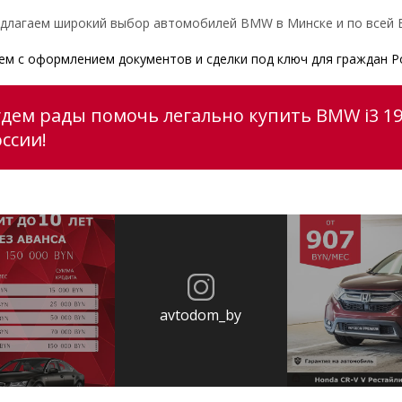
длагаем широкий выбор автомобилей BMW в Минске и по всей Б
м с оформлением документов и сделки под ключ для граждан Р
удем рады помочь легально купить BMW i3 19
ссии!
avtodom_by