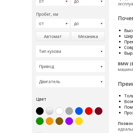
эксплу
Пробег, км
Поче
Выс
Шир
Автомат
Механика
Пре
Сов
Выр
BMW (
машина
Преи
Тол
Цвет
Воз
Пом
Про
Позво
идеаль