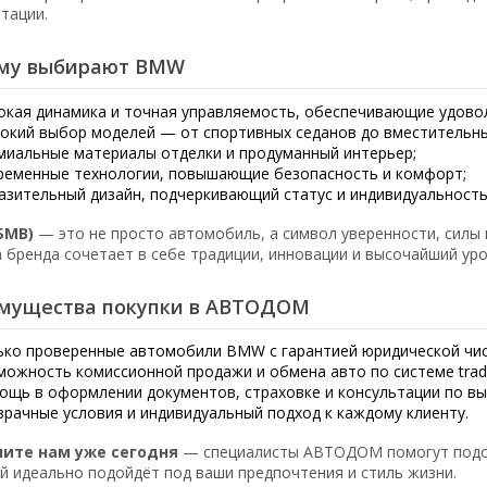
атации.
му выбирают BMW
окая динамика и точная управляемость, обеспечивающие удово
окий выбор моделей — от спортивных седанов до вместительны
миальные материалы отделки и продуманный интерьер;
ременные технологии, повышающие безопасность и комфорт;
азительный дизайн, подчеркивающий статус и индивидуальность
БМВ)
— это не просто автомобиль, а символ уверенности, силы 
 бренда сочетает в себе традиции, инновации и высочайший уро
мущества покупки в АВТОДОМ
ько проверенные автомобили BMW с гарантией юридической чи
можность комиссионной продажи и обмена авто по системе trade
ощь в оформлении документов, страховке и консультации по вы
зрачные условия и индивидуальный подход к каждому клиенту.
ните нам уже сегодня
— специалисты АВТОДОМ помогут подо
й идеально подойдёт под ваши предпочтения и стиль жизни.