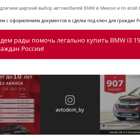
длагаем широкий выбор автомобилей BMW в Минске и по всей Б
м с оформлением документов и сделки под ключ для граждан Р
удем рады помочь легально купить BMW i3 19
раждан России!
avtodom_by