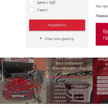
Цена с НДС
Мы пре
7 мест
Поможе
Б
г