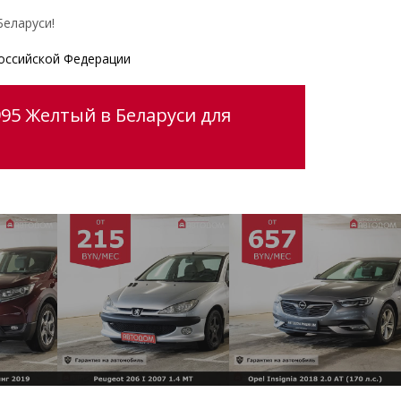
еларуси!
оссийской Федерации
95 Желтый в Беларуси для