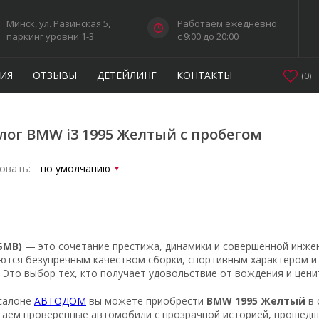
Минск, ул. Разинская 5,
Работаем ежедневно
паркинг уровни 1-3
c 9:00 до 20:00
ИЯ
ОТЗЫВЫ
ДЕТЕЙЛИНГ
КОНТАКТЫ
(
0
)
лог BMW i3 1995 Желтый с пробегом
овать:
БМВ)
— это сочетание престижа, динамики и совершенной инже
ются безупречным качеством сборки, спортивным характером 
. Это выбор тех, кто получает удовольствие от вождения и цен
салоне
АВТОДОМ
вы можете приобрести
BMW 1995 Желтый
в 
гаем проверенные автомобили с прозрачной историей, прошедши