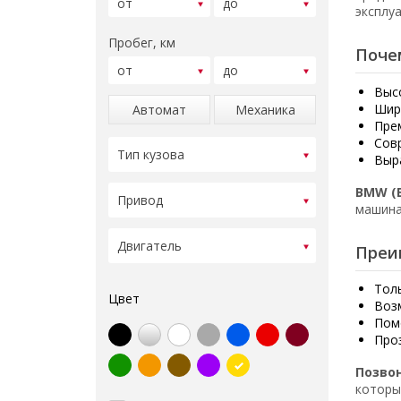
эксплу
Пробег, км
Поче
Выс
Шир
Автомат
Механика
Пре
Сов
Выр
BMW (
машина
Преи
Тол
Цвет
Воз
Пом
Про
Позво
которы