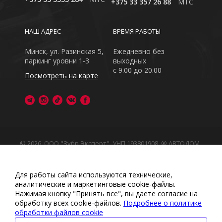
+375 33 357 26 88
MTC
НАШ АДРЕС
ВРЕМЯ РАБОТЫ
Минск, ул. Разинская 5,
Ежедневно без
паркинг уровни 1-3
выходных
с 9.00 до 20.00
Посмотреть на карте
© 2026, ООО "Зубр Эксперт", УНП 193801908. ® АВТОДОМ
- зарегистрированная торговая марка в Республике
Беларусь
Обращаем Ваше внимание на то, что данный интернет-
Для работы сайта используются технические,
сайт носит исключительно информационный характер
аналитические и маркетинговые сооkіе-файлы.
Любое использование либо копирование материалов
Нажимая кнопку "Принять все", вы даете согласие на
или подборки материалов сайта, элементов дизайна и
обработку всех cookie-файлов.
Подробнее о политике
оформления запрещено
обработки файлов cookie
Политика обработки персональных данных
•
Политикой