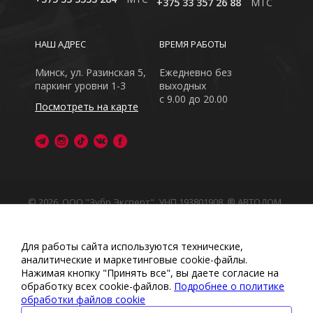
+375 33 357 26 88
MTC
НАШ АДРЕС
ВРЕМЯ РАБОТЫ
Минск, ул. Разинская 5,
Ежедневно без
паркинг уровни 1-3
выходных
с 9.00 до 20.00
Посмотреть на карте
© 2026, ООО "Зубр Эксперт", УНП 193801908. ® АВТОДОМ
- зарегистрированная торговая марка в Республике
Беларусь
Обращаем Ваше внимание на то, что данный интернет-
Для работы сайта используются технические,
сайт носит исключительно информационный характер
аналитические и маркетинговые сооkіе-файлы.
Любое использование либо копирование материалов
Нажимая кнопку "Принять все", вы даете согласие на
или подборки материалов сайта, элементов дизайна и
обработку всех cookie-файлов.
Подробнее о политике
оформления запрещено
обработки файлов cookie
Политика обработки персональных данных
•
Политикой