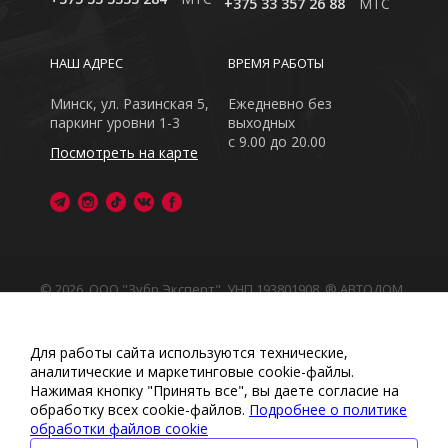
+375 33 357 26 88
MTC
НАШ АДРЕС
ВРЕМЯ РАБОТЫ
Минск, ул. Разинская 5,
Ежедневно без
паркинг уровни 1-3
выходных
с 9.00 до 20.00
Посмотреть на карте
© 2026, ООО "Зубр Эксперт", УНП 193801908. ® АВТОДОМ
- зарегистрированная торговая марка в Республике
Беларусь
Обращаем Ваше внимание на то, что данный интернет-
Для работы сайта используются технические,
сайт носит исключительно информационный характер
аналитические и маркетинговые сооkіе-файлы.
Любое использование либо копирование материалов
Нажимая кнопку "Принять все", вы даете согласие на
или подборки материалов сайта, элементов дизайна и
обработку всех cookie-файлов.
Подробнее о политике
оформления запрещено
обработки файлов cookie
Политика обработки персональных данных
•
Политикой