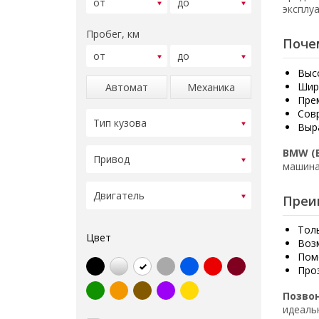
эксплу
Пробег, км
Поче
Выс
Шир
Автомат
Механика
Пре
Сов
Выр
BMW (
машина
Преи
Тол
Цвет
Воз
Пом
Про
Позво
идеаль