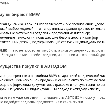
атации.
му выбирают BMW
окая динамика и точная управляемость, обеспечивающие удово
окий выбор моделей — от спортивных седанов до вместительны
миальные материалы отделки и продуманный интерьер;
ременные технологии, повышающие безопасность и комфорт;
азительный дизайн, подчеркивающий статус и индивидуальность
БМВ)
— это не просто автомобиль, а символ уверенности, силы 
 бренда сочетает в себе традиции, инновации и высочайший уро
мущества покупки в АВТОДОМ
ько проверенные автомобили BMW с гарантией юридической чи
можность комиссионной продажи и обмена авто по системе trade
ощь в оформлении документов, страховке и консультации по вы
зрачные условия и индивидуальный подход к каждому клиенту.
ните нам уже сегодня
— специалисты АВТОДОМ помогут подо
но подойдёт под ваши предпочтения и стиль жизни.