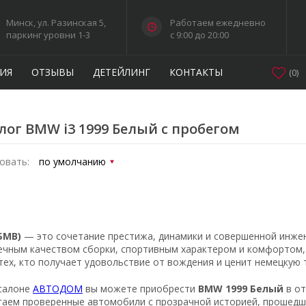
Минск, ул. Разинская 5,
Работаем ежедневно
паркинг уровни 1-3
c 9:00 до 20:00
ИЯ
ОТЗЫВЫ
ДЕТЕЙЛИНГ
КОНТАКТЫ
(
0
)
лог BMW i3 1999 Белый с пробегом
овать:
БМВ)
— это сочетание престижа, динамики и совершенной инже
ечным качеством сборки, спортивным характером и комфортом,
тех, кто получает удовольствие от вождения и ценит немецкую 
салоне
АВТОДОМ
вы можете приобрести
BMW 1999 Белый
в от
гаем проверенные автомобили с прозрачной историей, прошедши