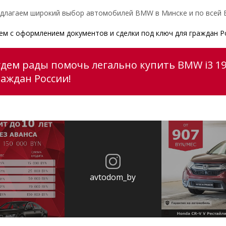
длагаем широкий выбор автомобилей BMW в Минске и по всей Б
м с оформлением документов и сделки под ключ для граждан Р
удем рады помочь легально купить BMW i3 19
раждан России!
avtodom_by