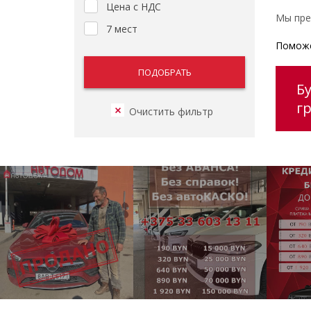
Цена с НДС
Мы пре
7 мест
Поможе
Б
г