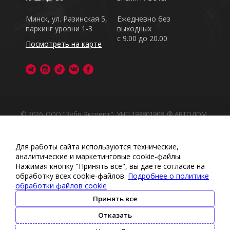
Минск, ул. Разинская 5,
Ежедневно без
паркинг уровни 1-3
выходных
с 9.00 до 20.00
Посмотреть на карте
© 2026, ООО "Зубр Эксперт", УНП 193801908. ® АВТОДОМ
- зарегистрированная торговая марка в Республике
Беларусь
Обращаем Ваше внимание на то, что данный интернет-
Для работы сайта используются технические,
сайт носит исключительно информационный характер
аналитические и маркетинговые сооkіе-файлы.
Любое использование либо копирование материалов
Нажимая кнопку "Принять все", вы даете согласие на
или подборки материалов сайта, элементов дизайна и
обработку всех cookie-файлов.
Подробнее о политике
оформления запрещено
обработки файлов cookie
Политика обработки персональных данных
•
Политикой
обработки файлов cookie
•
Политика видеонаблюдения
Принять все
•
Условия обработки персональных данных
Отказать