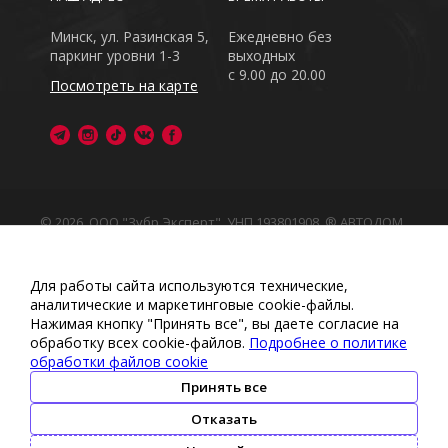
Минск, ул. Разинская 5,
Ежедневно без
паркинг уровни 1-3
выходных
с 9.00 до 20.00
Посмотреть на карте
© 2026, ООО "Зубр Эксперт", УНП 193801908. ® АВТОДОМ
- зарегистрированная торговая марка в Республике
Беларусь
Обращаем Ваше внимание на то, что данный интернет-
Для работы сайта используются технические,
сайт носит исключительно информационный характер
аналитические и маркетинговые сооkіе-файлы.
Любое использование либо копирование материалов
Нажимая кнопку "Принять все", вы даете согласие на
или подборки материалов сайта, элементов дизайна и
обработку всех cookie-файлов.
Подробнее о политике
оформления запрещено
обработки файлов cookie
Политика обработки персональных данных
•
Политикой
обработки файлов cookie
•
Политика видеонаблюдения
Принять все
•
Условия обработки персональных данных
Отказать