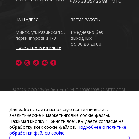
+375 33 357 26 88
MTC
НАШ АДРЕС
ВРЕМЯ РАБОТЫ
Минск, ул. Разинская 5,
Ежедневно без
паркинг уровни 1-3
выходных
с 9.00 до 20.00
Посмотреть на карте
© 2026, ООО "Зубр Эксперт", УНП 193801908. ® АВТОДОМ
- зарегистрированная торговая марка в Республике
Беларусь
Обращаем Ваше внимание на то, что данный интернет-
Для работы сайта используются технические,
сайт носит исключительно информационный характер
аналитические и маркетинговые сооkіе-файлы.
Любое использование либо копирование материалов
Нажимая кнопку "Принять все", вы даете согласие на
или подборки материалов сайта, элементов дизайна и
обработку всех cookie-файлов.
Подробнее о политике
оформления запрещено
обработки файлов cookie
Политика обработки персональных данных
•
Политикой