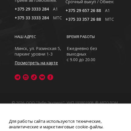
Приём автомобилей:
Cрочный выкуп / Обмен:
+375 29 3333 284
A1
+375 29 657 26 88
A1
+375 33 3333 284
MTC
+375 33 357 26 88
MTC
НАШ АДРЕС
ВРЕМЯ РАБОТЫ
Минск, ул. Разинская 5,
Ежедневно без
паркинг уровни 1-3
выходных
с 9.00 до 20.00
Посмотреть на карте
© 2026, ООО "Зубр Эксперт", УНП 193801908. ® АВТОДОМ
- зарегистрированная торговая марка в Республике
Беларусь
Обращаем Ваше внимание на то, что данный интернет-
Для работы сайта используются технические,
сайт носит исключительно информационный характер
аналитические и маркетинговые сооkіе-файлы.
Любое использование либо копирование материалов