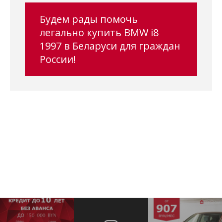
Будем рады помочь
легально купить BMW i8
1997 в Беларуси для граждан
России!