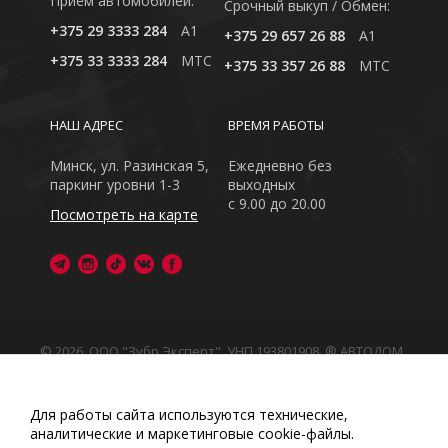
Приём автомобилей:
Cрочный выкуп / Обмен:
+375 29 3333 284
A1
+375 29 657 26 88
A1
+375 33 3333 284
MTC
+375 33 357 26 88
MTC
НАШ АДРЕС
ВРЕМЯ РАБОТЫ
Минск, ул. Разинская 5,
Ежедневно без
паркинг уровни 1-3
выходных
с 9.00 до 20.00
Посмотреть на карте
© 2026, ООО "Зубр Эксперт", УНП 193801908. ® АВТОДОМ
- зарегистрированная торговая марка в Республике
Беларусь
Обращаем Ваше внимание на то, что данный интернет-
Для работы сайта используются технические,
сайт носит исключительно информационный характер
аналитические и маркетинговые сооkіе-файлы.
Любое использование либо копирование материалов