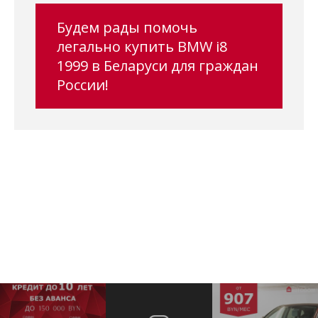
Будем рады помочь
легально купить BMW i8
1999 в Беларуси для граждан
России!