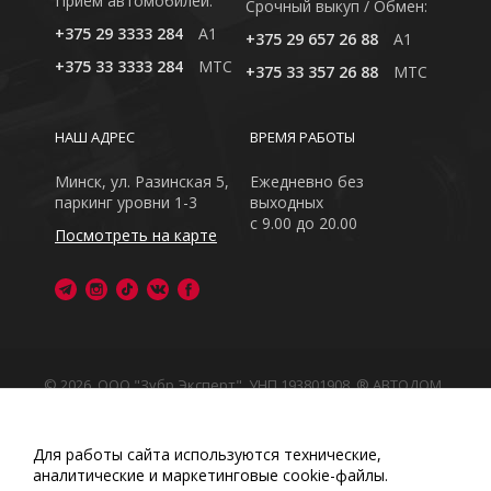
Приём автомобилей:
Cрочный выкуп / Обмен:
+375 29 3333 284
A1
+375 29 657 26 88
A1
+375 33 3333 284
MTC
+375 33 357 26 88
MTC
НАШ АДРЕС
ВРЕМЯ РАБОТЫ
Минск, ул. Разинская 5,
Ежедневно без
паркинг уровни 1-3
выходных
с 9.00 до 20.00
Посмотреть на карте
© 2026, ООО "Зубр Эксперт", УНП 193801908. ® АВТОДОМ
- зарегистрированная торговая марка в Республике
Беларусь
Обращаем Ваше внимание на то, что данный интернет-
Для работы сайта используются технические,
сайт носит исключительно информационный характер
аналитические и маркетинговые сооkіе-файлы.
Любое использование либо копирование материалов