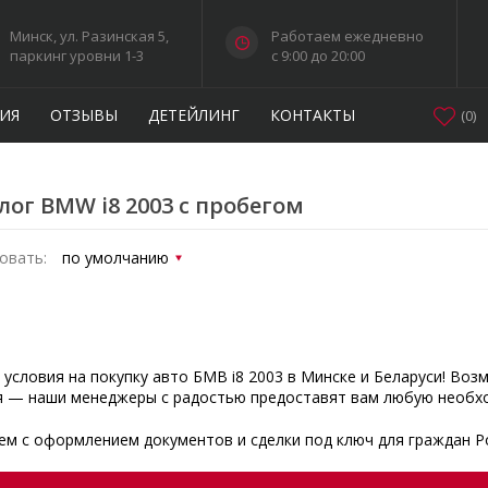
Минск, ул. Разинская 5,
Работаем ежедневно
паркинг уровни 1-3
c 9:00 до 20:00
ИЯ
ОТЗЫВЫ
ДЕТЕЙЛИНГ
КОНТАКТЫ
(
0
)
лог BMW i8 2003 с пробегом
овать:
 условия на покупку авто БМВ i8 2003 в Минске и Беларуси! Воз
я — наши менеджеры с радостью предоставят вам любую необх
м с оформлением документов и сделки под ключ для граждан Р