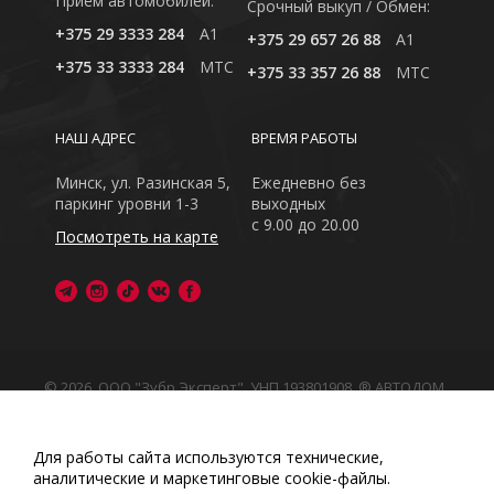
Приём автомобилей:
Cрочный выкуп / Обмен:
+375 29 3333 284
A1
+375 29 657 26 88
A1
+375 33 3333 284
MTC
+375 33 357 26 88
MTC
НАШ АДРЕС
ВРЕМЯ РАБОТЫ
Минск, ул. Разинская 5,
Ежедневно без
паркинг уровни 1-3
выходных
с 9.00 до 20.00
Посмотреть на карте
© 2026, ООО "Зубр Эксперт", УНП 193801908. ® АВТОДОМ
- зарегистрированная торговая марка в Республике
Беларусь
Обращаем Ваше внимание на то, что данный интернет-
Для работы сайта используются технические,
сайт носит исключительно информационный характер
аналитические и маркетинговые сооkіе-файлы.
Любое использование либо копирование материалов