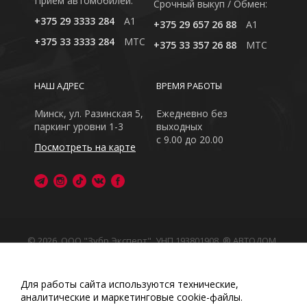
Приём автомобилей:
Cрочный выкуп / Обмен:
+375 29 3333 284
A1
+375 29 657 26 88
A1
+375 33 3333 284
MTC
+375 33 357 26 88
MTC
НАШ АДРЕС
ВРЕМЯ РАБОТЫ
Минск, ул. Разинская 5,
Ежедневно без
паркинг уровни 1-3
выходных
с 9.00 до 20.00
Посмотреть на карте
© 2026, ООО "Зубр Эксперт", УНП 193801908. ® АВТОДОМ
- зарегистрированная торговая марка в Республике
Беларусь
Обращаем Ваше внимание на то, что данный интернет-
Для работы сайта используются технические,
сайт носит исключительно информационный характер
аналитические и маркетинговые сооkіе-файлы.
Любое использование либо копирование материалов