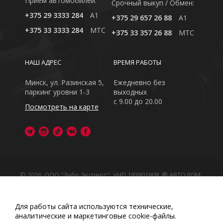
Приём автомобилей:
Cрочный выкуп / Обмен:
+375 29 3333 284
A1
+375 29 657 26 88
A1
+375 33 3333 284
MTC
+375 33 357 26 88
MTC
НАШ АДРЕС
ВРЕМЯ РАБОТЫ
Минск, ул. Разинская 5,
Ежедневно без
паркинг уровни 1-3
выходных
с 9.00 до 20.00
Посмотреть на карте
© 2026, ООО "Зубр Эксперт", УНП 193801908. ® АВТОДОМ
- зарегистрированная торговая марка в Республике
Беларусь
Обращаем Ваше внимание на то, что данный интернет-
Для работы сайта используются технические,
сайт носит исключительно информационный характер
аналитические и маркетинговые сооkіе-файлы.
Любое использование либо копирование материалов