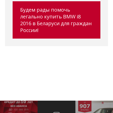
Будем рады помочь
легально купить BMW i8
2016 в Беларуси для граждан
России!