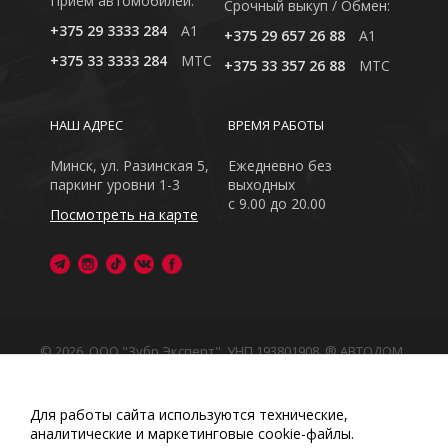
Приём автомобилей:
Cрочный выкуп / Обмен:
+375 29 3333 284
A1
+375 29 657 26 88
A1
+375 33 3333 284
MTC
+375 33 357 26 88
MTC
НАШ АДРЕС
ВРЕМЯ РАБОТЫ
Минск, ул. Разинская 5,
Ежедневно без
паркинг уровни 1-3
выходных
с 9.00 до 20.00
Посмотреть на карте
© 2026, ООО "Зубр Эксперт", УНП 193801908. ® АВТОДОМ
- зарегистрированная торговая марка в Республике
Беларусь
Обращаем Ваше внимание на то, что данный интернет-
Для работы сайта используются технические,
сайт носит исключительно информационный характер
аналитические и маркетинговые сооkіе-файлы.
Любое использование либо копирование материалов