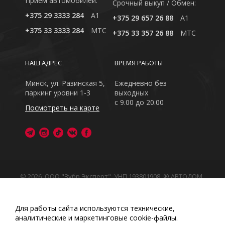
Приём автомобилей:
Cрочный выкуп / Обмен:
+375 29 3333 284
A1
+375 29 657 26 88
A1
+375 33 3333 284
MTC
+375 33 357 26 88
MTC
НАШ АДРЕС
ВРЕМЯ РАБОТЫ
Минск, ул. Разинская 5,
Ежедневно без
паркинг уровни 1-3
выходных
с 9.00 до 20.00
Посмотреть на карте
© 2026, ООО "Зубр Эксперт", УНП 193801908. ® АВТОДОМ
- зарегистрированная торговая марка в Республике
Беларусь
Обращаем Ваше внимание на то, что данный интернет-
Для работы сайта используются технические,
сайт носит исключительно информационный характер
аналитические и маркетинговые сооkіе-файлы.
Любое использование либо копирование материалов