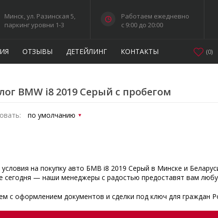
Минск, ул. Разинская 5,
Работаем ежедневно
паркинг уровни 1-3
c 9:00 до 20:00
ИЯ
ОТЗЫВЫ
ДЕТЕЙЛИНГ
КОНТАКТЫ
(
0
)
лог BMW i8 2019 Серый с пробегом
овать:
 условия на покупку авто БМВ i8 2019 Серый в Минске и Беларус
е сегодня — наши менеджеры с радостью предоставят вам люб
м с оформлением документов и сделки под ключ для граждан Р