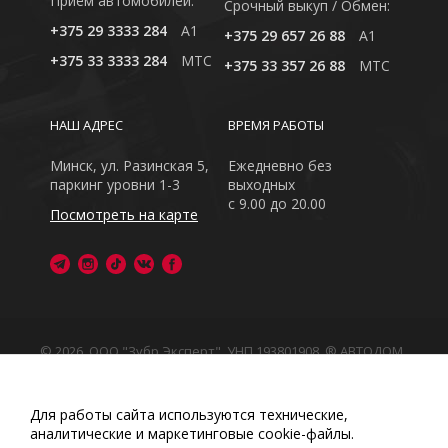
Приём автомобилей:
Cрочный выкуп / Обмен:
+375 29 3333 284
A1
+375 29 657 26 88
A1
+375 33 3333 284
MTC
+375 33 357 26 88
MTC
НАШ АДРЕС
ВРЕМЯ РАБОТЫ
Минск, ул. Разинская 5,
Ежедневно без
паркинг уровни 1-3
выходных
с 9.00 до 20.00
Посмотреть на карте
© 2026, ООО "Зубр Эксперт", УНП 193801908. ® АВТОДОМ
- зарегистрированная торговая марка в Республике
Беларусь
Обращаем Ваше внимание на то, что данный интернет-
Для работы сайта используются технические,
сайт носит исключительно информационный характер
аналитические и маркетинговые сооkіе-файлы.
Любое использование либо копирование материалов