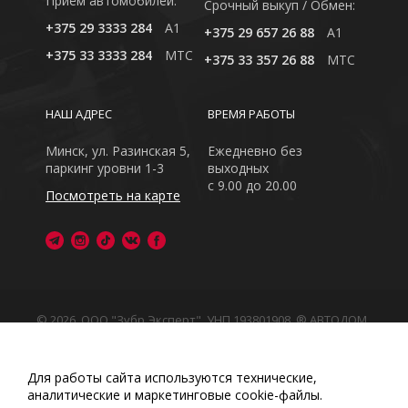
Приём автомобилей:
Cрочный выкуп / Обмен:
+375 29 3333 284
A1
+375 29 657 26 88
A1
+375 33 3333 284
MTC
+375 33 357 26 88
MTC
НАШ АДРЕС
ВРЕМЯ РАБОТЫ
Минск, ул. Разинская 5,
Ежедневно без
паркинг уровни 1-3
выходных
с 9.00 до 20.00
Посмотреть на карте
© 2026, ООО "Зубр Эксперт", УНП 193801908. ® АВТОДОМ
- зарегистрированная торговая марка в Республике
Беларусь
Обращаем Ваше внимание на то, что данный интернет-
Для работы сайта используются технические,
сайт носит исключительно информационный характер
аналитические и маркетинговые сооkіе-файлы.
Любое использование либо копирование материалов