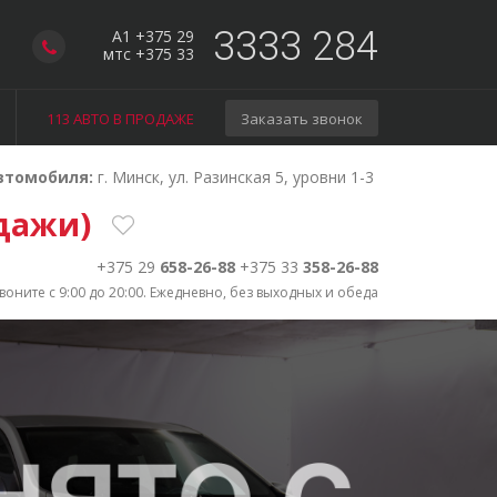
3333 284
A1 +375 29
мтс +375 33
113 АВТО В ПРОДАЖЕ
Заказать звонок
втомобиля:
г. Минск, ул. Разинская 5, уровни 1-3
одажи)
+375 29
658-26-88
+375 33
358-26-88
воните с 9:00 до 20:00. Ежедневно, без выходных и обеда