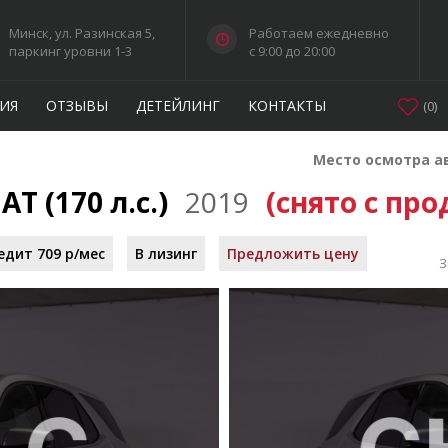
Минск, ул. Разинская 5,
Работаем ежедневно
паркинг уровни 1-3
c 9:00 до 20:00
ИЯ
ОТЗЫВЫ
ДЕТЕЙЛИНГ
КОНТАКТЫ
(
0
)
Место осмотра а
 AT (170 л.с.)
2019
(снято с пр
едит 709 р/мес
В лизинг
Предложить цену
З