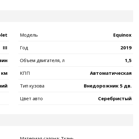
let
Модель
Equinox
III
Год
2019
зин
Объем двигателя, л
1,5
 км
КПП
Автоматическая
ний
Тип кузова
Внедорожник 5 дв.
Цвет авто
Серебристый
Материал салона: Ткань