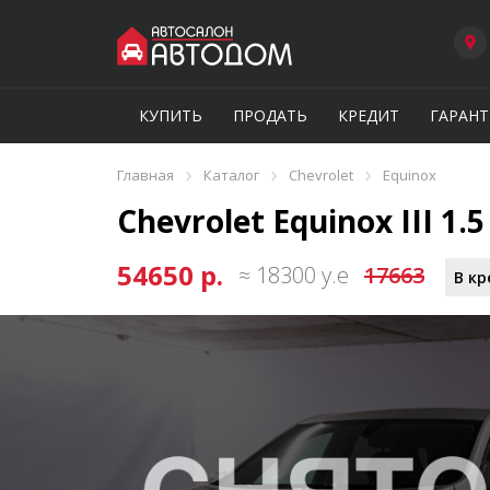
КУПИТЬ
ПРОДАТЬ
КРЕДИТ
ГАРАНТ
›
›
›
Главная
Каталог
Chevrolet
Equinox
Chevrolet Equinox III 1.5
54650 р.
≈ 18300 у.е
17663
В кр