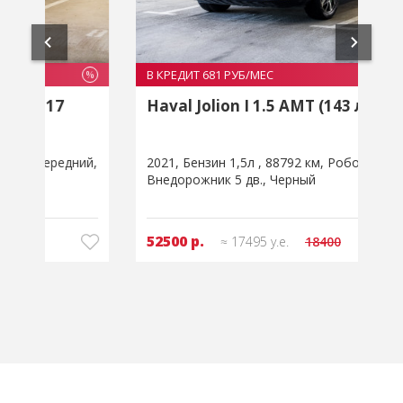
В КРЕДИТ 681 РУБ/МЕС
В
%
%
Haval Jolion I 1.5 AMT (143 л.с.)
й
2021
Бензин 1,5л
88792 км
Робот
Передний
2
Внедорожник 5 дв.
Черный
д
52500 р.
≈ 17495 у.е.
18400