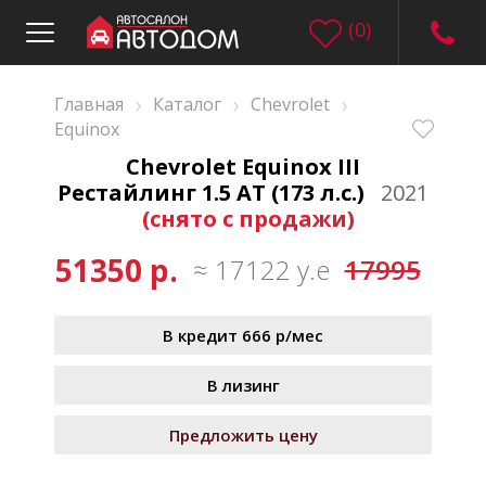
(
0
)
›
›
›
Главная
Каталог
Chevrolet
Equinox
Chevrolet Equinox III
Рестайлинг 1.5 AT (173 л.с.)
2021
(снято с продажи)
51350 р.
≈ 17122 у.е
17995
В кредит 666 р/мес
В лизинг
Предложить цену