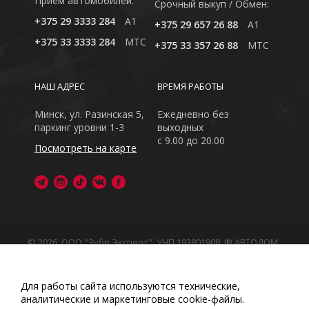
Приём автомобилей:
Cрочный выкуп / Обмен:
+375 29 3333 284
A1
+375 29 657 26 88
A1
+375 33 3333 284
MTC
+375 33 357 26 88
MTC
НАШ АДРЕС
ВРЕМЯ РАБОТЫ
Минск, ул. Разинская 5,
Ежедневно без
паркинг уровни 1-3
выходных
с 9.00 до 20.00
Посмотреть на карте
© 2026, ООО "Зубр Эксперт", УНП 193801908. ® АВТОДОМ
- зарегистрированная торговая марка в Республике
Беларусь
Обращаем Ваше внимание на то, что данный интернет-
Для работы сайта используются технические,
сайт носит исключительно информационный характер
аналитические и маркетинговые сооkіе-файлы.
Любое использование либо копирование материалов