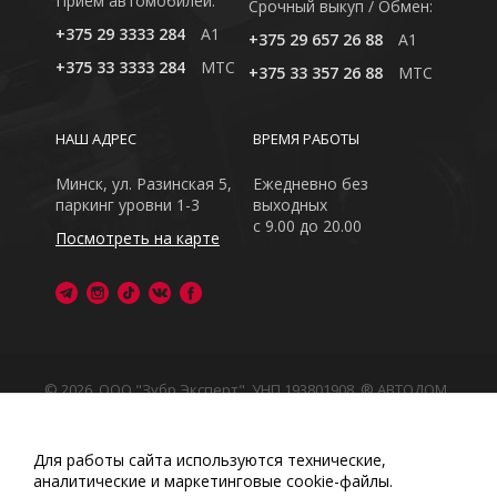
Приём автомобилей:
Cрочный выкуп / Обмен:
+375 29 3333 284
A1
+375 29 657 26 88
A1
+375 33 3333 284
MTC
+375 33 357 26 88
MTC
НАШ АДРЕС
ВРЕМЯ РАБОТЫ
Минск, ул. Разинская 5,
Ежедневно без
паркинг уровни 1-3
выходных
с 9.00 до 20.00
Посмотреть на карте
© 2026, ООО "Зубр Эксперт", УНП 193801908. ® АВТОДОМ
- зарегистрированная торговая марка в Республике
Беларусь
Обращаем Ваше внимание на то, что данный интернет-
Для работы сайта используются технические,
сайт носит исключительно информационный характер
аналитические и маркетинговые сооkіе-файлы.
Любое использование либо копирование материалов