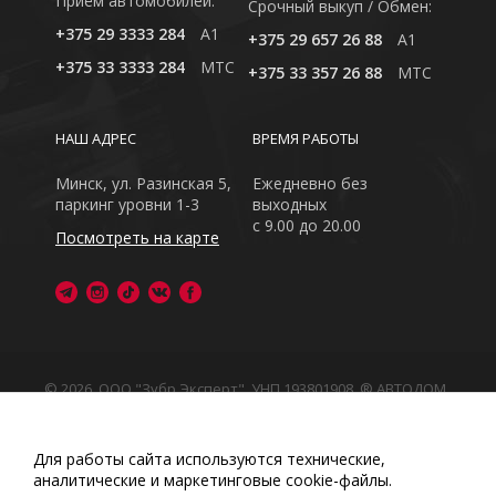
Приём автомобилей:
Cрочный выкуп / Обмен:
+375 29 3333 284
A1
+375 29 657 26 88
A1
+375 33 3333 284
MTC
+375 33 357 26 88
MTC
НАШ АДРЕС
ВРЕМЯ РАБОТЫ
Минск, ул. Разинская 5,
Ежедневно без
паркинг уровни 1-3
выходных
с 9.00 до 20.00
Посмотреть на карте
© 2026, ООО "Зубр Эксперт", УНП 193801908. ® АВТОДОМ
- зарегистрированная торговая марка в Республике
Беларусь
Обращаем Ваше внимание на то, что данный интернет-
Для работы сайта используются технические,
сайт носит исключительно информационный характер
аналитические и маркетинговые сооkіе-файлы.
Любое использование либо копирование материалов