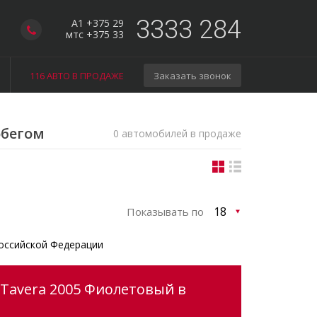
3333 284
A1 +375 29
мтс +375 33
116 АВТО В ПРОДАЖЕ
Заказать звонок
обегом
0 автомобилей в продаже
Показывать по
оссийской Федерации
 Tavera 2005 Фиолетовый в