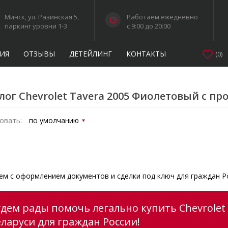
Минск, ул. Разинская 5,
Работаем ежедневно
паркинг уровни 1-3
c 9:00 до 20:00
ИЯ
ОТЗЫВЫ
ДЕТЕЙЛИНГ
КОНТАКТЫ
(
0
)
лог Chevrolet Tavera 2005 Фиолетовый с пр
овать:
м с оформлением документов и сделки под ключ для граждан Р
удем рады помочь легально купить Chevrolet
еларуси для граждан России!