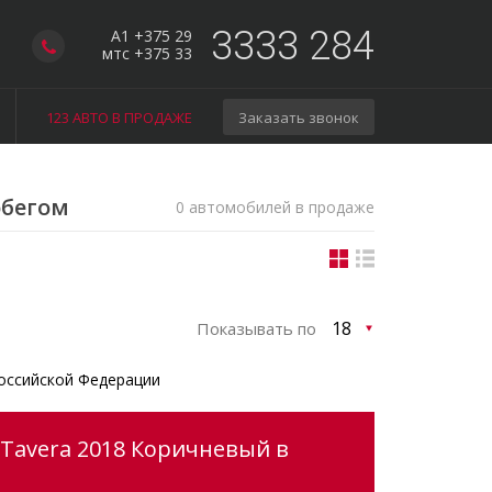
3333 284
A1 +375 29
мтс +375 33
123 АВТО В ПРОДАЖЕ
Заказать звонок
обегом
0 автомобилей в продаже
Показывать по
оссийской Федерации
 Tavera 2018 Коричневый в