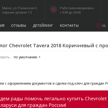
Минск, ул. Разинская 5,
Работаем ежедневно
паркинг уровни 1-3
c 9:00 до 20:00
ИЯ
ОТЗЫВЫ
ДЕТЕЙЛИНГ
КОНТАКТЫ
(
0
)
лог Chevrolet Tavera 2018 Коричневый с пр
овать:
м с оформлением документов и сделки под ключ для граждан Р
удем рады помочь легально купить Chevrolet
еларуси для граждан России!