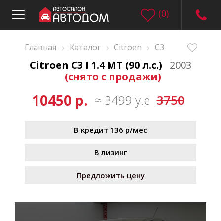
(
0
)
›
›
›
Главная
Каталог
Citroen
C3
Citroen C3 I 1.4 MT (90 л.с.)
2003
(снято с продажи)
10450 р.
≈ 3499 у.е
3750
В кредит 136 р/мес
В лизинг
Предложить цену