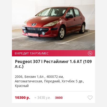
В КРЕДИТ 134 РУБ/МЕС
В
%
%
9
Peugeot 307 I Рестайлинг 1.6 AT (109
л.с.)
л
2006
Бензин 1,6л
400072 км
2
Автоматическая
Передний
Хэтчбек 5 дв.
Красный
10300 р.
≈ 3438 у.е.
3600