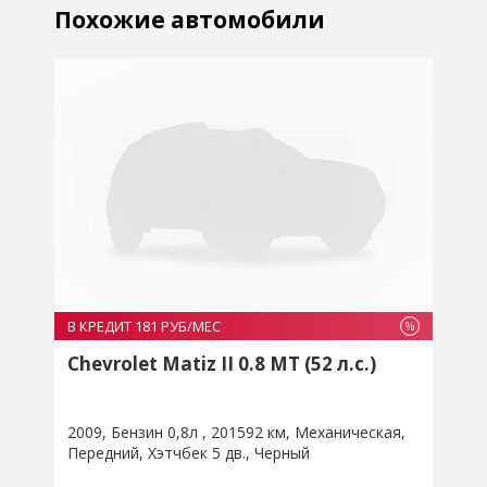
Похожие автомобили
В КРЕДИТ 181 РУБ/МЕС
В
%
%
Chevrolet Matiz II 0.8 MT (52 л.с.)
2009
Бензин 0,8л
201592 км
Механическая
2
Передний
Хэтчбек 5 дв.
Черный