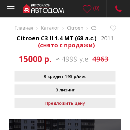
(
0
)
›
›
›
Главная
Каталог
Citroen
C3
Citroen C3 II 1.4 MT (68 л.с.)
2011
(снято с продажи)
15000 р.
≈ 4999 у.е
4963
В кредит 195 р/мес
В лизинг
Предложить цену