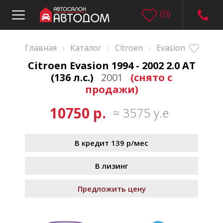
(
0
)
›
›
›
Главная
Каталог
Citroen
Evasion
Citroen Evasion 1994 - 2002 2.0 AT
(136 л.с.)
2001
(снято с
продажи)
10750 р.
≈ 3575 у.е
В кредит 139 р/мес
В лизинг
Предложить цену