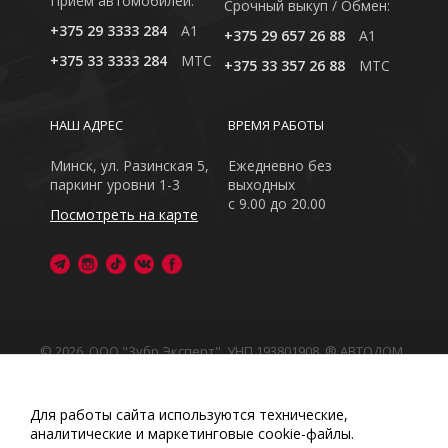
Приём автомобилей:
Cрочный выкуп / Обмен:
+375 29 3333 284
A1
+375 29 657 26 88
A1
+375 33 3333 284
MTC
+375 33 357 26 88
MTC
НАШ АДРЕС
ВРЕМЯ РАБОТЫ
Минск, ул. Разинская 5,
Ежедневно без
паркинг уровни 1-3
выходных
с 9.00 до 20.00
Посмотреть на карте
© 2026, ООО "Зубр Эксперт", УНП 193801908. ® АВТОДОМ
- зарегистрированная торговая марка в Республике
Беларусь
Обращаем Ваше внимание на то, что данный интернет-
Для работы сайта используются технические,
сайт носит исключительно информационный характер
аналитические и маркетинговые сооkіе-файлы.
Любое использование либо копирование материалов