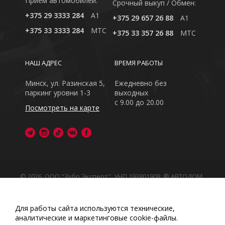
Приём автомобилей:
Cрочный выкуп / Обмен:
+375 29 3333 284
A1
+375 29 657 26 88
A1
+375 33 3333 284
MTC
+375 33 357 26 88
MTC
НАШ АДРЕС
ВРЕМЯ РАБОТЫ
Минск, ул. Разинская 5,
Ежедневно без
паркинг уровни 1-3
выходных
с 9.00 до 20.00
Посмотреть на карте
© 2026, ООО "Зубр Эксперт", УНП 193801908. ® АВТОДОМ
- зарегистрированная торговая марка в Республике
Беларусь
Обращаем Ваше внимание на то, что данный интернет-
Для работы сайта используются технические,
сайт носит исключительно информационный характер
аналитические и маркетинговые сооkіе-файлы.
Любое использование либо копирование материалов