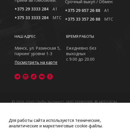
Приём автомобилей:
Cрочный выкуп / Обмен:
+375 29 3333 284
A1
+375 29 657 26 88
A1
+375 33 3333 284
MTC
+375 33 357 26 88
MTC
НАШ АДРЕС
ВРЕМЯ РАБОТЫ
Минск, ул. Разинская 5,
Ежедневно без
паркинг уровни 1-3
выходных
с 9.00 до 20.00
Посмотреть на карте
© 2026, ООО "Зубр Эксперт", УНП 193801908. ® АВТОДОМ
- зарегистрированная торговая марка в Республике
Беларусь
Обращаем Ваше внимание на то, что данный интернет-
Для работы сайта используются технические,
сайт носит исключительно информационный характер
аналитические и маркетинговые сооkіе-файлы.
Любое использование либо копирование материалов