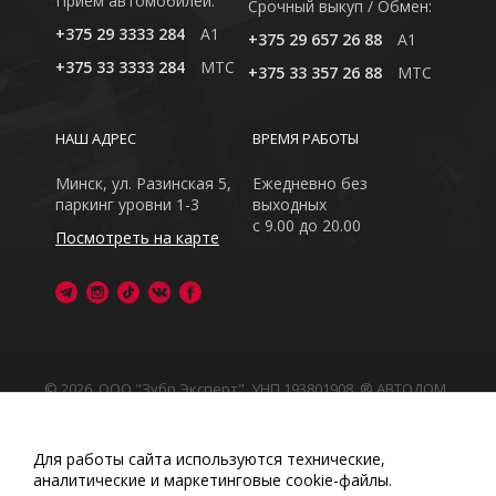
Приём автомобилей:
Cрочный выкуп / Обмен:
+375 29 3333 284
A1
+375 29 657 26 88
A1
+375 33 3333 284
MTC
+375 33 357 26 88
MTC
НАШ АДРЕС
ВРЕМЯ РАБОТЫ
Минск, ул. Разинская 5,
Ежедневно без
паркинг уровни 1-3
выходных
с 9.00 до 20.00
Посмотреть на карте
© 2026, ООО "Зубр Эксперт", УНП 193801908. ® АВТОДОМ
- зарегистрированная торговая марка в Республике
Беларусь
Обращаем Ваше внимание на то, что данный интернет-
Для работы сайта используются технические,
сайт носит исключительно информационный характер
аналитические и маркетинговые сооkіе-файлы.
Любое использование либо копирование материалов