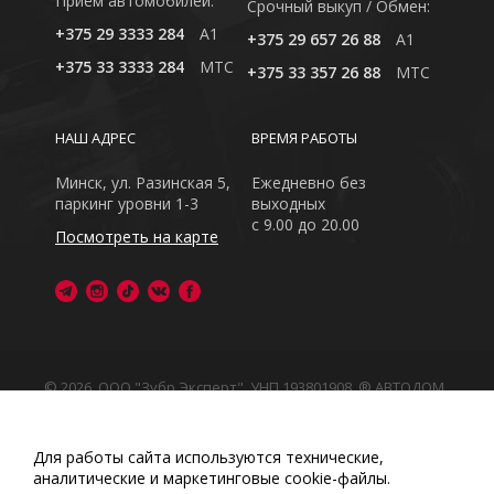
Приём автомобилей:
Cрочный выкуп / Обмен:
+375 29 3333 284
A1
+375 29 657 26 88
A1
+375 33 3333 284
MTC
+375 33 357 26 88
MTC
НАШ АДРЕС
ВРЕМЯ РАБОТЫ
Минск, ул. Разинская 5,
Ежедневно без
паркинг уровни 1-3
выходных
с 9.00 до 20.00
Посмотреть на карте
© 2026, ООО "Зубр Эксперт", УНП 193801908. ® АВТОДОМ
- зарегистрированная торговая марка в Республике
Беларусь
Обращаем Ваше внимание на то, что данный интернет-
Для работы сайта используются технические,
сайт носит исключительно информационный характер
аналитические и маркетинговые сооkіе-файлы.
Любое использование либо копирование материалов