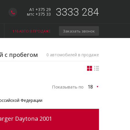
3333 284
A1 +375 29
мтс +375 33
116 АВТО В ПРОДАЖЕ
Заказать звонок
й с пробегом
0 автомобилей в продаже
Показывать по
оссийской Федерации
rger Daytona 2001