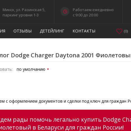
Минск, ул. Разинская 5,
Работаем ежедневно
паркинг уровни 1-3
c 9:00 до 20:00
ИЯ
ОТЗЫВЫ
ДЕТЕЙЛИНГ
КОНТАКТЫ
(
0
)
лог Dodge Charger Daytona 2001 Фиолетовы
овать:
м с оформлением документов и сделки под ключ для граждан Р
удем рады помочь легально купить Dodge Cha
иолетовый в Беларуси для граждан России!