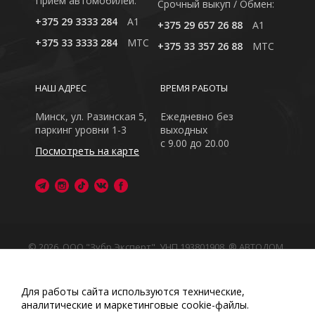
Приём автомобилей:
Cрочный выкуп / Обмен:
+375 29 3333 284
A1
+375 29 657 26 88
A1
+375 33 3333 284
MTC
+375 33 357 26 88
MTC
НАШ АДРЕС
ВРЕМЯ РАБОТЫ
Минск, ул. Разинская 5,
Ежедневно без
паркинг уровни 1-3
выходных
с 9.00 до 20.00
Посмотреть на карте
© 2026, ООО "Зубр Эксперт", УНП 193801908. ® АВТОДОМ
- зарегистрированная торговая марка в Республике
Беларусь
Обращаем Ваше внимание на то, что данный интернет-
Для работы сайта используются технические,
сайт носит исключительно информационный характер
аналитические и маркетинговые сооkіе-файлы.
Любое использование либо копирование материалов