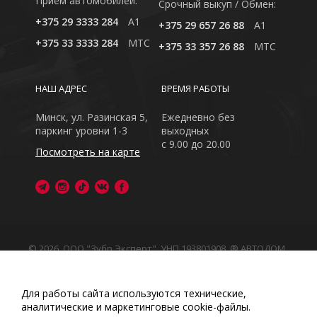
Приём автомобилей:
Cрочный выкуп / Обмен:
+375 29 3333 284
A1
+375 29 657 26 88
A1
+375 33 3333 284
MTC
+375 33 357 26 88
MTC
НАШ АДРЕС
ВРЕМЯ РАБОТЫ
Минск, ул. Разинская 5,
Ежедневно без
паркинг уровни 1-3
выходных
с 9.00 до 20.00
Посмотреть на карте
© 2026, ООО "Зубр Эксперт", УНП 193801908. ® АВТОДОМ
- зарегистрированная торговая марка в Республике
Беларусь
Обращаем Ваше внимание на то, что данный интернет-
Для работы сайта используются технические,
сайт носит исключительно информационный характер
аналитические и маркетинговые сооkіе-файлы.
Любое использование либо копирование материалов