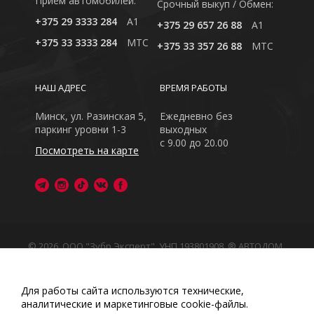
Приём автомобилей:
Cрочный выкуп / Обмен:
+375 29 3333 284
A1
+375 29 657 26 88
A1
+375 33 3333 284
MTC
+375 33 357 26 88
MTC
НАШ АДРЕС
ВРЕМЯ РАБОТЫ
Минск, ул. Разинская 5,
Ежедневно без
паркинг уровни 1-3
выходных
с 9.00 до 20.00
Посмотреть на карте
© 2026, ООО "Зубр Эксперт", УНП 193801908. ® АВТОДОМ
- зарегистрированная торговая марка в Республике
Беларусь
Обращаем Ваше внимание на то, что данный интернет-
Для работы сайта используются технические,
сайт носит исключительно информационный характер
аналитические и маркетинговые сооkіе-файлы.
Любое использование либо копирование материалов