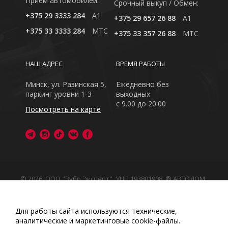
Приём автомобилей:
Cрочный выкуп / Обмен:
+375 29 3333 284
A1
+375 29 657 26 88
A1
+375 33 3333 284
MTC
+375 33 357 26 88
MTC
НАШ АДРЕС
ВРЕМЯ РАБОТЫ
Минск, ул. Разинская 5,
Ежедневно без
паркинг уровни 1-3
выходных
с 9.00 до 20.00
Посмотреть на карте
© 2026, ООО "Зубр Эксперт", УНП 193801908. ® АВТОДОМ
- зарегистрированная торговая марка в Республике
Беларусь
Обращаем Ваше внимание на то, что данный интернет-
Для работы сайта используются технические,
сайт носит исключительно информационный характер
аналитические и маркетинговые сооkіе-файлы.
Любое использование либо копирование материалов