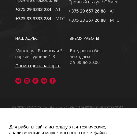
Приём автомобилей:
Cрочный выкуп / Обмен:
+375 29 3333 284
A1
+375 29 657 26 88
A1
+375 33 3333 284
MTC
+375 33 357 26 88
MTC
НАШ АДРЕС
ВРЕМЯ РАБОТЫ
Минск, ул. Разинская 5,
Ежедневно без
паркинг уровни 1-3
выходных
с 9.00 до 20.00
Посмотреть на карте
© 2026, ООО "Зубр Эксперт", УНП 193801908. ® АВТОДОМ
- зарегистрированная торговая марка в Республике
Беларусь
Обращаем Ваше внимание на то, что данный интернет-
Для работы сайта используются технические,
сайт носит исключительно информационный характер
аналитические и маркетинговые сооkіе-файлы.
Любое использование либо копирование материалов