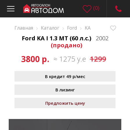
(
0
)
›
›
›
Главная
Каталог
Ford
KA
Ford KA I 1.3 MT (60 л.с.)
2002
(продано)
3800 р.
≈ 1275 у.е
1299
В кредит 49 р/мес
В лизинг
Предложить цену