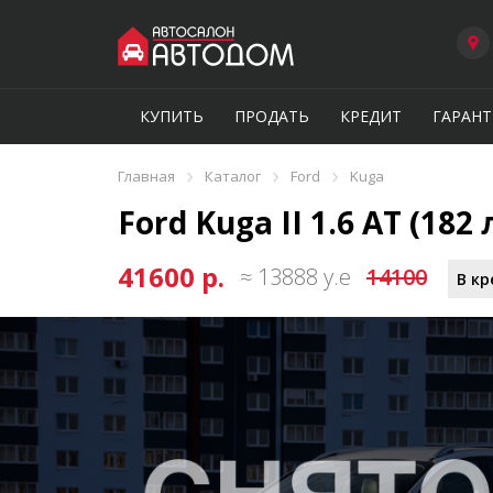
КУПИТЬ
ПРОДАТЬ
КРЕДИТ
ГАРАНТ
›
›
›
Главная
Каталог
Ford
Kuga
Ford Kuga II 1.6 AT (182 
41600 р.
≈ 13888 у.е
14100
В кр