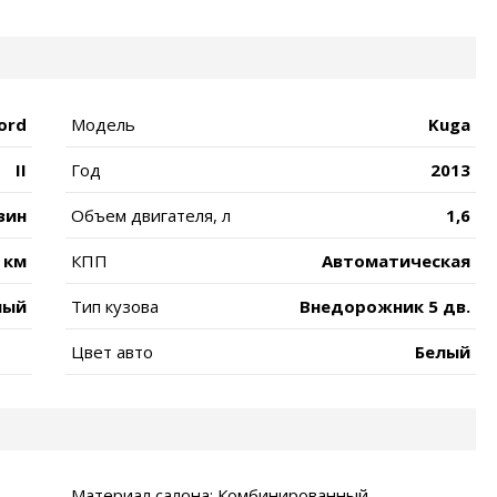
ord
Модель
Kuga
II
Год
2013
зин
Объем двигателя, л
1,6
 км
КПП
Автоматическая
ный
Тип кузова
Внедорожник 5 дв.
Цвет авто
Белый
Материал салона: Комбинированный