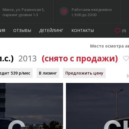
Минск, ул. Разинская 5,
Работаем ежедневно
паркинг уровни 1-3
c 9:00 до 20:00
ИЯ
ОТЗЫВЫ
ДЕТЕЙЛИНГ
КОНТАКТЫ
(
0
)
Место осмотра а
л.с.)
2013
(снято с продажи)
едит 539 р/мес
В лизинг
Предложить цену
З