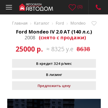
(
0
)
›
›
›
Главная
Каталог
Ford
Mondeo
Ford Mondeo IV 2.0 AT (140 л.с.)
2008
(снято с продажи)
25000 р.
≈ 8325 у.е
8638
В кредит 324 р/мес
В лизинг
Предложить цену