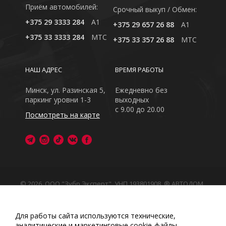
Приём автомобилей:
Cрочный выкуп / Обмен:
+375 29 3333 284
A1
+375 29 657 26 88
A1
+375 33 3333 284
MTC
+375 33 357 26 88
MTC
НАШ АДРЕС
ВРЕМЯ РАБОТЫ
Минск, ул. Разинская 5,
Ежедневно без
паркинг уровни 1-3
выходных
с 9.00 до 20.00
Посмотреть на карте
© 2026, ООО "Зубр Эксперт", УНП 193801908. ® АВТОДОМ
- зарегистрированная торговая марка в Республике
Беларусь
Обращаем Ваше внимание на то, что данный интернет-
Для работы сайта используются технические,
сайт носит исключительно информационный характер
аналитические и маркетинговые сооkіе-файлы.