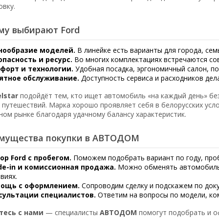
овку.
му выбирают Ford
нообразие моделей.
В линейке есть варианты для города, сем
опасность и ресурс.
Во многих комплектациях встречаются со
форт и технологии.
Удобная посадка, эргономичный салон, по
ятное обслуживание.
Доступность сервиса и расходников дел
elstar
подойдёт тем, кто ищет автомобиль «на каждый день» без
и путешествий. Марка хорошо проявляет себя в белорусских усл
ном рынке благодаря удачному балансу характеристик.
мущества покупки в АВТОДОМ
ор Ford с пробегом.
Поможем подобрать вариант по году, проб
de-in и комиссионная продажа.
Можно обменять автомобиль
виях.
ощь с оформлением.
Сопроводим сделку и подскажем по доку
сультации специалистов.
Ответим на вопросы по модели, ком
тесь с нами
— специалисты
АВТОДОМ
помогут подобрать и 