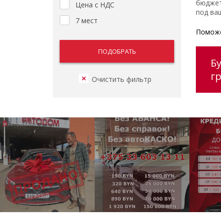
бюджет
Цена с НДС
под ваш
7 мест
Поможе
Б
г