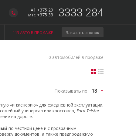
3333 284
A1 +375 29
мтс +375 33
113 АВТО В ПРОДАЖЕ
Заказать звонок
0 автомобилей в продаже
Показывать по
тную «инженерию» для ежедневной эксплуатации.
 семейный универсал или кроссовер,
Ford Telstar
ение на дороге.
сный
по честной цене и с прозрачным
оверку документов, а также предпродажную