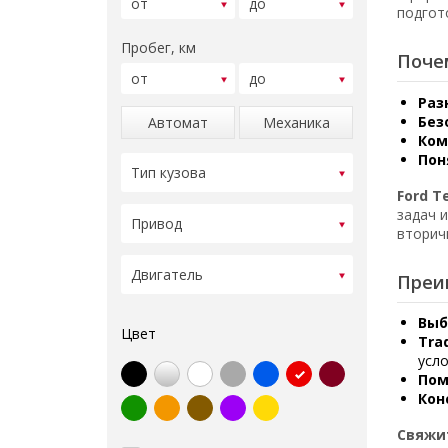
подгот
Пробег, км
Поче
Раз
Без
Автомат
Механика
Ком
Пон
Ford T
задач 
вторич
Преи
Выб
Цвет
Tra
усло
Пом
Кон
Свяжи