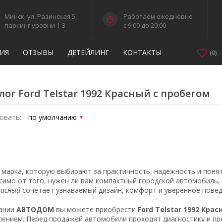
Минск, ул. Разинская 5,
Работаем ежедневно
паркинг уровни 1-3
c 9:00 до 20:00
ИЯ
ОТЗЫВЫ
ДЕТЕЙЛИНГ
КОНТАКТЫ
(
0
)
лог Ford Telstar 1992 Красный с пробегом
овать:
марка, которую выбирают за практичность, надёжность и поня
симо от того, нужен ли вам компактный городской автомобиль,
расный
сочетает узнаваемый дизайн, комфорт и уверенное повед
ании
АВТОДОМ
вы можете приобрести
Ford Telstar 1992 Кра
ением. Перед продажей автомобили проходят диагностику и пр