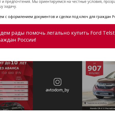
 и предпочтения. Мы ориентируемся на честные условия, прозр
у задачу.
м с оформлением документов и сделки под ключ для граждан Р
удем рады помочь легально купить Ford Telst
раждан России!
avtodom_by